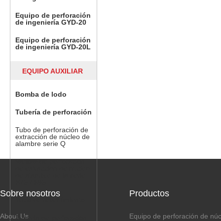
Equipo de perforación
de ingeniería GYD-20
Equipo de perforación
de ingeniería GYD-20L
EQUIPO AUXILIAR
Bomba de lodo
Tubería de perforación
Tubo de perforación de
extracción de núcleo de
alambre serie Q
Varillas de perforación
de extracción de núcleo
de alambre de la serie
S75 / S95
Sobre nosotros
Productos
Tubo de revestimiento
About Us
Equipo de perforación de nú
Tubería de perforación