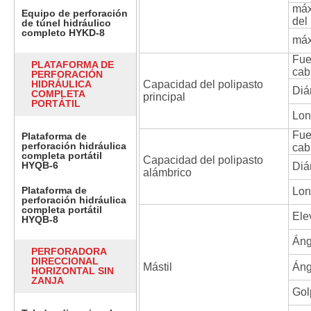
máx
Equipo de perforación
del 
de túnel hidráulico
completo HYKD-8
máx
Fue
PLATAFORMA DE
cab
PERFORACIÓN
HIDRÁULICA
Capacidad del polipasto
Diá
COMPLETA
principal
PORTÁTIL
Lon
Fue
Plataforma de
perforación hidráulica
cab
completa portátil
Capacidad del polipasto
HYQB-6
Diá
alámbrico
Plataforma de
Lon
perforación hidráulica
completa portátil
Ele
HYQB-8
Áng
PERFORADORA
DIRECCIONAL
Mástil
Áng
HORIZONTAL SIN
ZANJA
Gol