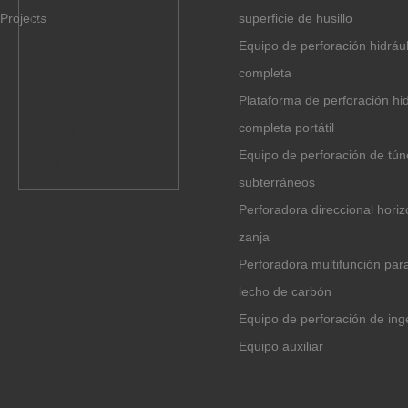
de orificio profundo 89-
Projects
superficie de husillo
127
Equipo de perforación hidrául
Tubería de perforación
sin zanja
completa
Polea
Plataforma de perforación hid
completa portátil
torre de perforación
Equipo de perforación de tún
Otras herramientas
subterráneos
Perforadora direccional horiz
zanja
Perforadora multifunción pa
lecho de carbón
Equipo de perforación de ing
Equipo auxiliar