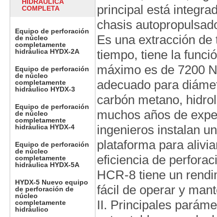
HIDRÁULICA
principal está integra
COMPLETA
chasis autopropulsado
Equipo de perforación
Es una extracción de 
de núcleo
completamente
hidráulica HYDX-2A
tiempo, tiene la funci
máximo es de 7200 Nm
Equipo de perforación
de núcleo
adecuado para diámet
completamente
hidráulico HYDX-3
carbón metano, hidro
Equipo de perforación
muchos años de exper
de núcleo
completamente
ingenieros instalan un
hidráulica HYDX-4
plataforma para alivia
Equipo de perforación
de núcleo
eficiencia de perforac
completamente
hidráulica HYDX-5A
HCR-8 tiene un rendimi
HYDX-5 Nuevo equipo
fácil de operar y man
de perforación de
núcleo
II. Principales parám
completamente
hidráulico