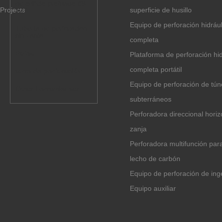
de orificio profundo 89-
Projects
superficie de husillo
127
Equipo de perforación hidrául
Tubería de perforación
sin zanja
completa
Polea
Plataforma de perforación hid
completa portátil
torre de perforación
Equipo de perforación de tún
Otras herramientas
subterráneos
Perforadora direccional horiz
zanja
Perforadora multifunción pa
lecho de carbón
Equipo de perforación de ing
Equipo auxiliar