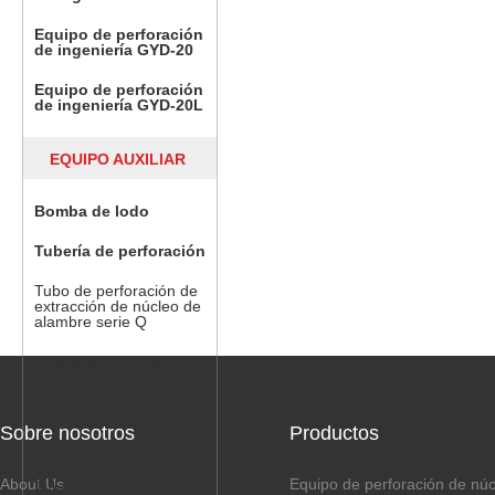
Equipo de perforación
de ingeniería GYD-20
Equipo de perforación
de ingeniería GYD-20L
EQUIPO AUXILIAR
Bomba de lodo
Tubería de perforación
Tubo de perforación de
extracción de núcleo de
alambre serie Q
Varillas de perforación
de extracción de núcleo
de alambre de la serie
S75 / S95
Sobre nosotros
Productos
Tubo de revestimiento
About Us
Equipo de perforación de nú
Tubería de perforación