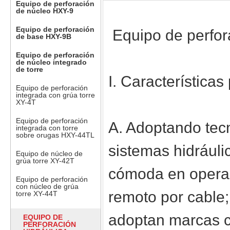
Equipo de perforación
de núcleo HXY-9
Equipo de perforación
Equipo de perfora
de base HXY-9B
Equipo de perforación
de núcleo integrado
de torre
I. Características
Equipo de perforación
integrada con grúa torre
XY-4T
Equipo de perforación
A. Adoptando tec
integrada con torre
sobre orugas HXY-44TL
sistemas hidráulic
Equipo de núcleo de
grúa torre XY-42T
cómoda en operac
Equipo de perforación
con núcleo de grúa
remoto por cable
torre XY-44T
adoptan marcas c
EQUIPO DE
PERFORACIÓN